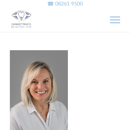
☎ 08261 9500