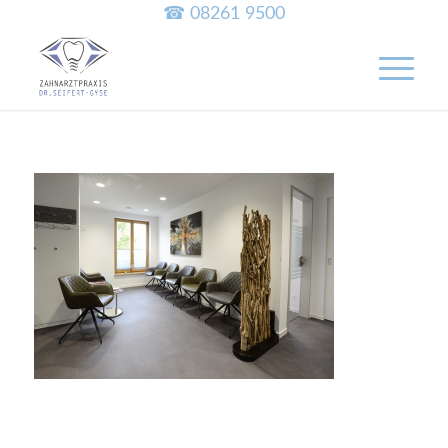
☎ 08261 9500