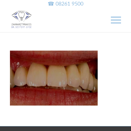
☎ 08261 9500